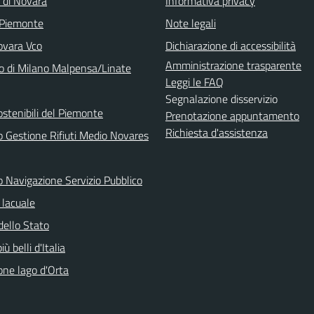
a di Novara
Informativa privacy
 Piemonte
Note legali
vara Vco
Dichiarazione di accessibilità
Amministrazione trasparente
o di Milano Malpensa/Linate
Leggi le FAQ
Segnalazione disservizio
ostenibili del Piemonte
Prenotazione appuntamento
Richiesta d'assistenza
o Gestione Rifiuti Medio Novares
o Navigazione Servizio Pubblico
lacuale
dello Stato
iù belli d'Italia
one lago d'Orta