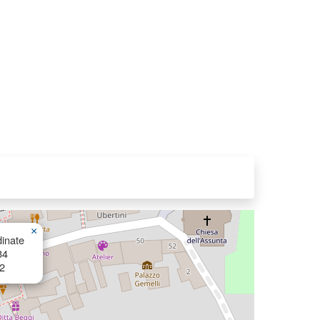
×
inate
34
2