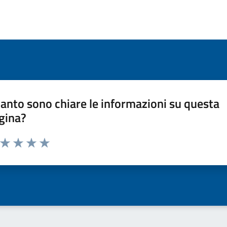
anto sono chiare le informazioni su questa
gina?
a da 1 a 5 stelle la pagina
ta 1 stelle su 5
Valuta 2 stelle su 5
Valuta 3 stelle su 5
Valuta 4 stelle su 5
Valuta 5 stelle su 5