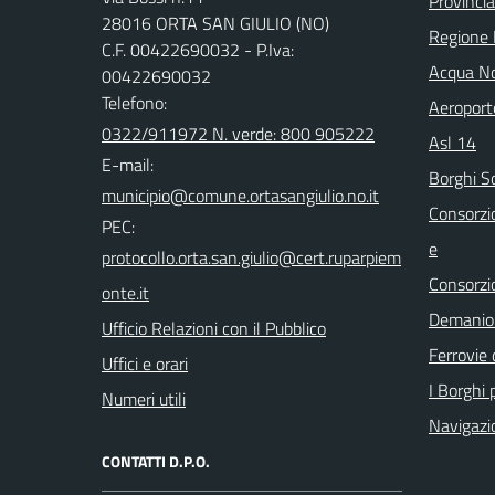
Provinci
28016 ORTA SAN GIULIO (NO)
Regione
C.F. 00422690032 - P.Iva:
Acqua No
00422690032
Telefono:
Aeroport
0322/911972 N. verde: 800 905222
Asl 14
E-mail:
Borghi S
Consorzi
PEC:
e
Consorzi
Demanio 
Ufficio Relazioni con il Pubblico
Ferrovie 
Uffici e orari
I Borghi p
Numeri utili
Navigazi
CONTATTI D.P.O.