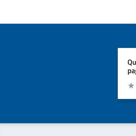
Qu
pa
Valut
Valu