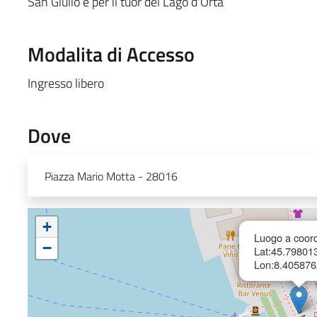
San Giulio e per il tuor del Lago d'Orta
Modalita di Accesso
Ingresso libero
Dove
Piazza Mario Motta - 28016
+
Luogo a coord
−
Lat:45.79801
Lon:8.405876